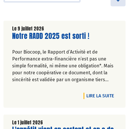
Le 9 juillet 2026
Lire la suite de l'article
Notre RADD 2025 est sorti !
Pour Biocoop, le Rapport d’Activité et de
Performance extra-Financière n’est pas une
simple formalité, ni même une obligation*. Mais
pour notre coopérative ce document, dont la
sincérité est validée par un organisme tiers
indépendant, est un acte de transparence vis-à-
vis de l'ensemble de nos parties prenantes
DE L'A
LIRE LA SUITE
(Paysan.ne.s Associé.e.s, magasins...) et de nos
clients. Il contient un condensé des avancées
réalisées par Biocoop dans l’objectif de rendre
accessible et désirable une bio exigeante.
Le 1 juillet 2026