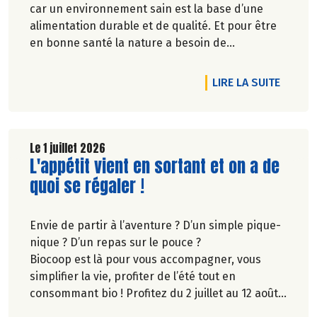
car un environnement sain est la base d’une
alimentation durable et de qualité. Et pour être
en bonne santé la nature a besoin de
biodiversité.
DE L'A
LIRE LA SUITE
Le 1 juillet 2026
Lire la suite de l'article
L'appétit vient en sortant et on a de
quoi se régaler !
Envie de partir à l’aventure ? D’un simple pique-
nique ? D’un repas sur le pouce ?
Biocoop est là pour vous accompagner, vous
simplifier la vie, profiter de l’été tout en
consommant bio ! Profitez du 2 juillet au 12 août
inclus, jusqu'à -20% sur une sélection de