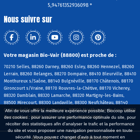
5,94761352936098 °
Nous suivre sur
Votre magasin Bio-Vair (88800) est proche de :
70210 Selles, 88260 Darney, 88260 Esley, 88260 Hennezel, 88260
Lerrain, 88260 Relanges, 88270 Dompaire, 88410 Bleurville, 88410
Monthureux s/Saône, 88140 Bulgnéville, 88170 Châtenois, 88170
Gironcourt s/Vraine, 88170 Rouvres-la-Chétive, 88170 Vicherey,
88320 Damblain, 88320 Lamarche, 88320 Martigny-les-Bains,
88500 Mirecourt, 88300 Landaville, 88300 Neufchâteau, 88140
Contrexéville, 88500 Estrennes, 88800 Monthureux-le-Sec, 88800
Afin de vous offrir la meilleure expérience possible, Biocoop utilise
Remoncourt, 88800 Valleroy-le-Sec, 88800 Vittel
des cookies : pour assurer une performance optimale du site, pour
récolter des statistiques afin d'analyser le trafic et la performance
du site et vous proposer une navigation personnalisée en toute
sécurité. Vous pouvez changer d'avis à tout moment en
Biocoop.fr
Le réseau Biocoop