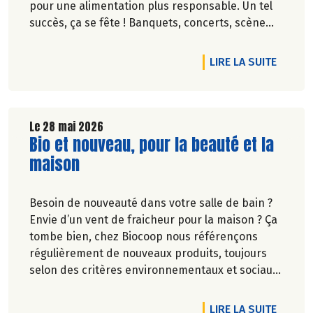
pour une alimentation plus responsable. Un tel
succès, ça se fête ! Banquets, concerts, scène
ouverte, fresque… découvrez des événements
partout en France.
DE L'A
LIRE LA SUITE
Le 28 mai 2026
Lire la suite de l'article
Bio et nouveau, pour la beauté et la
maison
Besoin de nouveauté dans votre salle de bain ?
Envie d’un vent de fraicheur pour la maison ? Ça
tombe bien, chez Biocoop nous référençons
régulièrement de nouveaux produits, toujours
selon des critères environnementaux et sociaux
exigeants.
Une nouvelle marque rejoint nos rayons et vous
DE L'A
LIRE LA SUITE