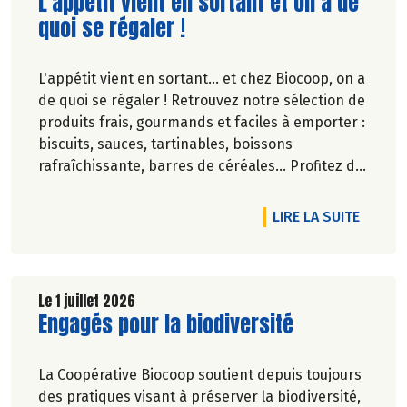
Lire la suite de l'article
L'appétit vient en sortant et on a de
quoi se régaler !
L'appétit vient en sortant... et chez Biocoop, on a
de quoi se régaler ! Retrouvez notre sélection de
produits frais, gourmands et faciles à emporter :
biscuits, sauces, tartinables, boissons
rafraîchissante, barres de céréales... Profitez de
20%* de remise sur une sélection de produits du
2 juillet au 12 août 2026 inclus.
DE L'A
LIRE LA SUITE
Le 1 juillet 2026
Lire la suite de l'article
Engagés pour la biodiversité
La Coopérative Biocoop soutient depuis toujours
des pratiques visant à préserver la biodiversité,