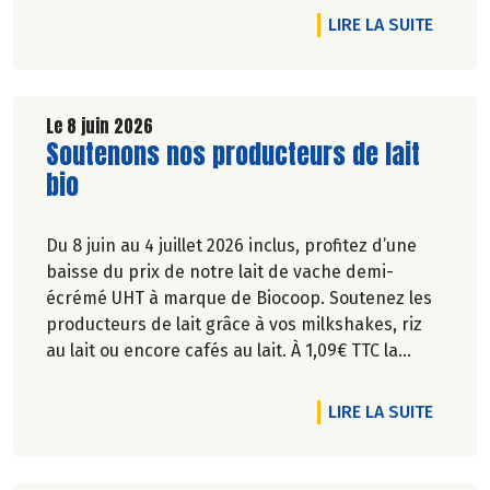
produits.
DE L'A
LIRE LA SUITE
Le 8 juin 2026
Lire la suite de l'article
Soutenons nos producteurs de lait
bio
Du 8 juin au 4 juillet 2026 inclus, profitez d’une
baisse du prix de notre lait de vache demi-
écrémé UHT à marque de Biocoop. Soutenez les
producteurs de lait grâce à vos milkshakes, riz
au lait ou encore cafés au lait. À 1,09€ TTC la
brique de lait d’1l, ça va en faire des crêpes !
DE L'A
LIRE LA SUITE