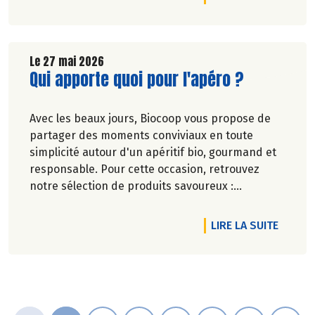
allez l'adorer ! Faites de la place pour Bénécos !
Le 27 mai 2026
Lire la suite de l'article
Qui apporte quoi pour l'apéro ?
Avec les beaux jours, Biocoop vous propose de
partager des moments conviviaux en toute
simplicité autour d'un apéritif bio, gourmand et
responsable. Pour cette occasion, retrouvez
notre sélection de produits savoureux :
tartinables généreux, houmous onctueux, chips
croustillantes, gâteaux apéritifs gourmands, jus
DE L'A
LIRE LA SUITE
de fruits rafraîchissants, kombuchas pétillants...
Jusqu'à -20% du 28 mai au 1er juillet 2026.