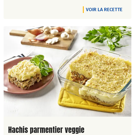
VOIR LA RECETTE
Lire la suite de la recette
Hachis parmentier veggie