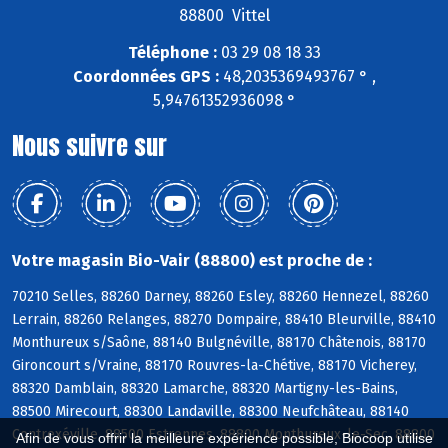
88800 Vittel
Téléphone :
03 29 08 18 33
Coordonnées GPS :
48,2035369493767 ° ,
5,94761352936098 °
Nous suivre sur
Votre magasin Bio-Vair (88800) est proche de :
70210 Selles, 88260 Darney, 88260 Esley, 88260 Hennezel, 88260
Lerrain, 88260 Relanges, 88270 Dompaire, 88410 Bleurville, 88410
Monthureux s/Saône, 88140 Bulgnéville, 88170 Châtenois, 88170
Gironcourt s/Vraine, 88170 Rouvres-la-Chétive, 88170 Vicherey,
88320 Damblain, 88320 Lamarche, 88320 Martigny-les-Bains,
88500 Mirecourt, 88300 Landaville, 88300 Neufchâteau, 88140
Contrexéville, 88500 Estrennes, 88800 Monthureux-le-Sec, 88800
Afin de vous offrir la meilleure expérience possible, Biocoop utilise