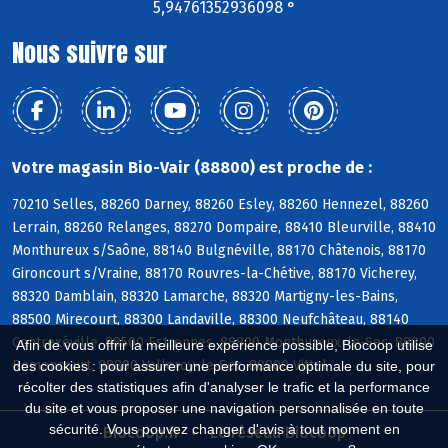
5,94761352936098 °
Nous suivre sur
Votre magasin Bio-Vair (88800) est proche de :
70210 Selles, 88260 Darney, 88260 Esley, 88260 Hennezel, 88260
Lerrain, 88260 Relanges, 88270 Dompaire, 88410 Bleurville, 88410
Monthureux s/Saône, 88140 Bulgnéville, 88170 Châtenois, 88170
Gironcourt s/Vraine, 88170 Rouvres-la-Chétive, 88170 Vicherey,
88320 Damblain, 88320 Lamarche, 88320 Martigny-les-Bains,
88500 Mirecourt, 88300 Landaville, 88300 Neufchâteau, 88140
Contrexéville, 88500 Estrennes, 88800 Monthureux-le-Sec, 88800
Afin de vous offrir la meilleure expérience possible, Biocoop utilise
Remoncourt, 88800 Valleroy-le-Sec, 88800 Vittel
des cookies : pour assurer une performance optimale du site, pour
récolter des statistiques afin d'analyser le trafic et la performance
du site et vous proposer une navigation personnalisée en toute
sécurité. Vous pouvez changer d'avis à tout moment en
Biocoop.fr
Le réseau Biocoop