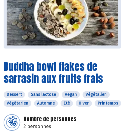
Buddha bowl flakes de
sarrasin aux fruits frais
Dessert
Sans lactose
Vegan
Végétalien
Végétarien
Automne
Eté
Hiver
Printemps
Nombre de personnes
2 personnes