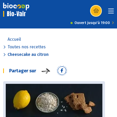
Bio-Vair
(s’ouvre dans u
Ouvert jusqu'à 19:00
Accueil
Toutes nos recettes
Cheesecake au citron
Partager sur