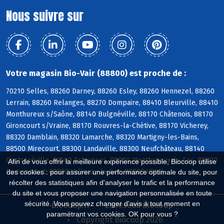
Nous suivre sur
Votre magasin Bio-Vair (88800) est proche de :
70210 Selles, 88260 Darney, 88260 Esley, 88260 Hennezel, 88260
Lerrain, 88260 Relanges, 88270 Dompaire, 88410 Bleurville, 88410
Monthureux s/Saône, 88140 Bulgnéville, 88170 Châtenois, 88170
Gironcourt s/Vraine, 88170 Rouvres-la-Chétive, 88170 Vicherey,
88320 Damblain, 88320 Lamarche, 88320 Martigny-les-Bains,
88500 Mirecourt, 88300 Landaville, 88300 Neufchâteau, 88140
Contrexéville, 88500 Estrennes, 88800 Monthureux-le-Sec, 88800
Afin de vous offrir la meilleure expérience possible, Biocoop utilise
Remoncourt, 88800 Valleroy-le-Sec, 88800 Vittel
des cookies : pour assurer une performance optimale du site, pour
récolter des statistiques afin d'analyser le trafic et la performance
du site et vous proposer une navigation personnalisée en toute
sécurité. Vous pouvez changer d'avis à tout moment en
Biocoop.fr
Le réseau Biocoop
paramétrant vos cookies. OK pour vous ?
Copyright Biocoop 2026