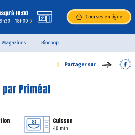
usqu'à 18:00
Courses en ligne
(s’ouvre dans une nouvelle fenêtr
 8h30 - 18h00
Magazines
Biocoop
Partager sur
 par Priméal
tion
Cuisson
40 min