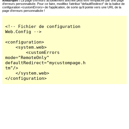
Remarques :
La page d'erreurs actuellement affichée peut être remplacée par une page
d'erreurs personnalisée. Pour ce faire, modifiez l'attribut "defaultRedirect" de la balise de
configuration <customErrors> de l'application, de sorte qu'il pointe vers une URL de la
page d'erreurs personnalisée !
<!-- Fichier de configuration 
Web.Config -->

<configuration>

    <system.web>

        <customErrors 
mode="RemoteOnly" 
defaultRedirect="mycustompage.h
tm"/>

    </system.web>

</configuration>