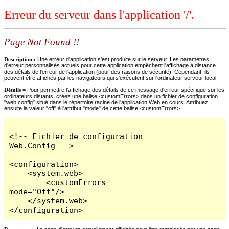
Erreur du serveur dans l'application '/'.
Page Not Found !!
Description :
Une erreur d'application s'est produite sur le serveur. Les paramètres
d'erreur personnalisés actuels pour cette application empêchent l'affichage à distance
des détails de l'erreur de l'application (pour des raisons de sécurité). Cependant, ils
peuvent être affichés par les navigateurs qui s'exécutent sur l'ordinateur serveur local.
Détails =
Pour permettre l'affichage des détails de ce message d'erreur spécifique sur les
ordinateurs distants, créez une balise <customErrors> dans un fichier de configuration
"web.config" situé dans le répertoire racine de l'application Web en cours. Attribuez
ensuite la valeur "off" à l'attribut "mode" de cette balise <customErrors>.
<!-- Fichier de configuration 
Web.Config -->

<configuration>

    <system.web>

        <customErrors 
mode="Off"/>

    </system.web>

</configuration>