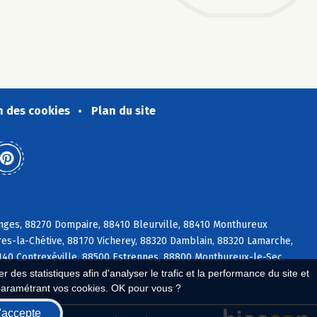
n des cookies
Plan du site
anges, 88270 Dompaire, 88410 Bleurville, 88410 Monthureux
res-la-Chétive, 88170 Vicherey, 88320 Damblain, 88320 Lamarche,
8140 Contrexéville, 88500 Estrennes, 88800 Monthureux-le-Sec,
 des statistiques afin d'analyser le trafic et la performance du site et
paramétrant vos cookies. OK pour vous ?
'accepte