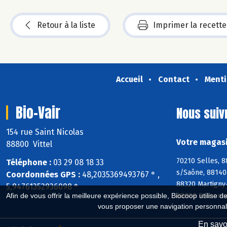
Retour à la liste
Imprimer la recette
Accueil
Contact
Menti
Bio-Vair
Nous suiv
154 rue Saint Nicolas
Votre magasi
88800 Vittel
70210 Selles, 
Téléphone :
03 29 08 18 33
s/Saône, 88140 
Coordonnées GPS :
48,2035369493767 ° ,
88320 Martigny
5,94761352936098 °
88800 Remoncou
Afin de vous offrir la meilleure expérience possible, Biocoop utilise d
vous proposer une navigation personnal
En savoi