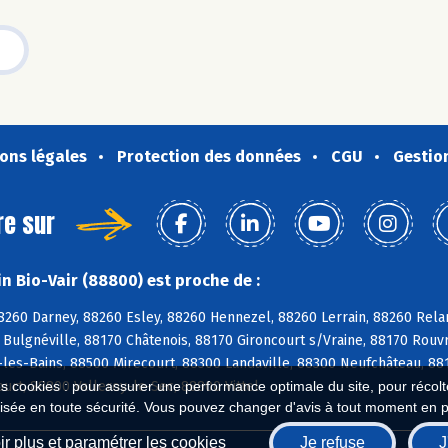
ons légales
Protection des données
CGU
Gestio
re sur
n Bio-Vair (88800) est proche de :
88260 Darney, 88260 Esley, 88260 Hennezel, 88260 Lerrain, 88260 Rel
Bulgnéville, 88170 Châtenois, 88170 Gironcourt s/Vraine, 88170 Rouv
-les-Bains, 88500 Mirecourt, 88300 Landaville, 88300 Neufchâteau, 8
rt, 88800 Valleroy-le-Sec, 88800 Vittel
es cookies : pour assurer une performance optimale du site, pour récolter
isée en toute sécurité. Vous pouvez changer d'avis à tout moment en 
r plus et paramétrer les cookies
Je refuse
J