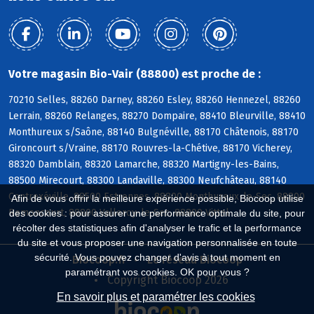
Votre magasin Bio-Vair (88800) est proche de :
70210 Selles, 88260 Darney, 88260 Esley, 88260 Hennezel, 88260
Lerrain, 88260 Relanges, 88270 Dompaire, 88410 Bleurville, 88410
Monthureux s/Saône, 88140 Bulgnéville, 88170 Châtenois, 88170
Gironcourt s/Vraine, 88170 Rouvres-la-Chétive, 88170 Vicherey,
88320 Damblain, 88320 Lamarche, 88320 Martigny-les-Bains,
88500 Mirecourt, 88300 Landaville, 88300 Neufchâteau, 88140
Contrexéville, 88500 Estrennes, 88800 Monthureux-le-Sec, 88800
Afin de vous offrir la meilleure expérience possible, Biocoop utilise
Remoncourt, 88800 Valleroy-le-Sec, 88800 Vittel
des cookies : pour assurer une performance optimale du site, pour
récolter des statistiques afin d'analyser le trafic et la performance
du site et vous proposer une navigation personnalisée en toute
sécurité. Vous pouvez changer d'avis à tout moment en
Biocoop.fr
Le réseau Biocoop
paramétrant vos cookies. OK pour vous ?
Copyright Biocoop 2026
En savoir plus et paramétrer les cookies