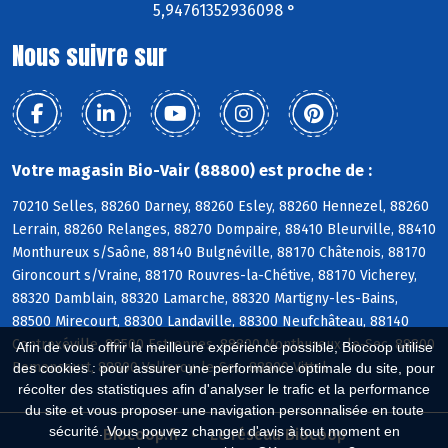
5,94761352936098 °
Nous suivre sur
Votre magasin Bio-Vair (88800) est proche de :
70210 Selles, 88260 Darney, 88260 Esley, 88260 Hennezel, 88260
Lerrain, 88260 Relanges, 88270 Dompaire, 88410 Bleurville, 88410
Monthureux s/Saône, 88140 Bulgnéville, 88170 Châtenois, 88170
Gironcourt s/Vraine, 88170 Rouvres-la-Chétive, 88170 Vicherey,
88320 Damblain, 88320 Lamarche, 88320 Martigny-les-Bains,
88500 Mirecourt, 88300 Landaville, 88300 Neufchâteau, 88140
Contrexéville, 88500 Estrennes, 88800 Monthureux-le-Sec, 88800
Afin de vous offrir la meilleure expérience possible, Biocoop utilise
Remoncourt, 88800 Valleroy-le-Sec, 88800 Vittel
des cookies : pour assurer une performance optimale du site, pour
récolter des statistiques afin d'analyser le trafic et la performance
du site et vous proposer une navigation personnalisée en toute
sécurité. Vous pouvez changer d'avis à tout moment en
Biocoop.fr
Le réseau Biocoop