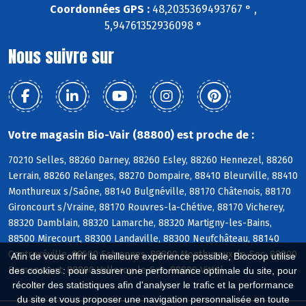
Coordonnées GPS :
48,2035369493767 ° ,
5,94761352936098 °
Nous suivre sur
Votre magasin Bio-Vair (88800) est proche de :
70210 Selles, 88260 Darney, 88260 Esley, 88260 Hennezel, 88260
Lerrain, 88260 Relanges, 88270 Dompaire, 88410 Bleurville, 88410
Monthureux s/Saône, 88140 Bulgnéville, 88170 Châtenois, 88170
Gironcourt s/Vraine, 88170 Rouvres-la-Chétive, 88170 Vicherey,
88320 Damblain, 88320 Lamarche, 88320 Martigny-les-Bains,
88500 Mirecourt, 88300 Landaville, 88300 Neufchâteau, 88140
Contrexéville, 88500 Estrennes, 88800 Monthureux-le-Sec, 88800
Afin de vous offrir la meilleure expérience possible, Biocoop utilise
Remoncourt, 88800 Valleroy-le-Sec, 88800 Vittel
des cookies : pour assurer une performance optimale du site, pour
récolter des statistiques afin d'analyser le trafic et la performance
du site et vous proposer une navigation personnalisée en toute