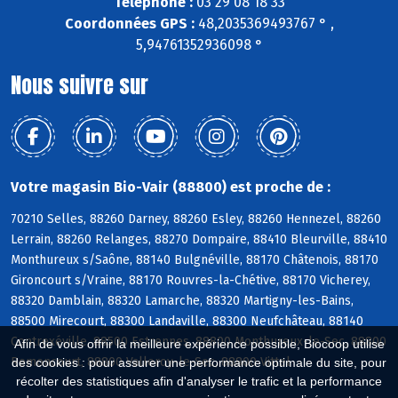
Téléphone :
03 29 08 18 33
Coordonnées GPS :
48,2035369493767 ° ,
5,94761352936098 °
Nous suivre sur
Votre magasin Bio-Vair (88800) est proche de :
70210 Selles, 88260 Darney, 88260 Esley, 88260 Hennezel, 88260
Lerrain, 88260 Relanges, 88270 Dompaire, 88410 Bleurville, 88410
Monthureux s/Saône, 88140 Bulgnéville, 88170 Châtenois, 88170
Gironcourt s/Vraine, 88170 Rouvres-la-Chétive, 88170 Vicherey,
88320 Damblain, 88320 Lamarche, 88320 Martigny-les-Bains,
88500 Mirecourt, 88300 Landaville, 88300 Neufchâteau, 88140
Contrexéville, 88500 Estrennes, 88800 Monthureux-le-Sec, 88800
Afin de vous offrir la meilleure expérience possible, Biocoop utilise
Remoncourt, 88800 Valleroy-le-Sec, 88800 Vittel
des cookies : pour assurer une performance optimale du site, pour
récolter des statistiques afin d'analyser le trafic et la performance