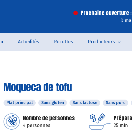
Prochaine ouverture :
Dima
da
Actualités
Recettes
Producteurs
Moqueca de tofu
Plat principal
Sans gluten
Sans lactose
Sans porc
Nombre de personnes
Prépara
4 personnes
25 min