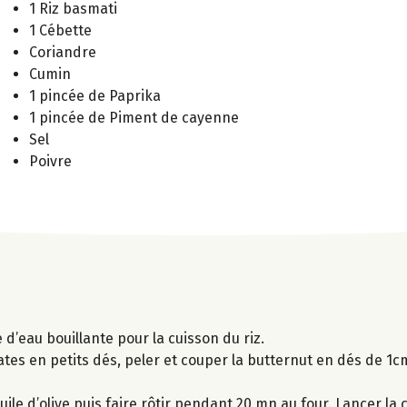
1 Riz basmati
1 Cébette
Coriandre
Cumin
1 pincée de Paprika
1 pincée de Piment de cayenne
Sel
Poivre
d’eau bouillante pour la cuisson du riz.
es en petits dés, peler et couper la butternut en dés de 1cm,
le d’olive puis faire rôtir pendant 20 mn au four. Lancer la c