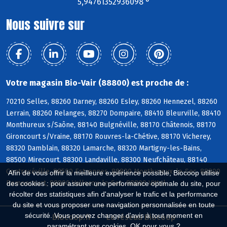
5,94761352936098 °
Nous suivre sur
Votre magasin Bio-Vair (88800) est proche de :
70210 Selles, 88260 Darney, 88260 Esley, 88260 Hennezel, 88260
Lerrain, 88260 Relanges, 88270 Dompaire, 88410 Bleurville, 88410
Monthureux s/Saône, 88140 Bulgnéville, 88170 Châtenois, 88170
Gironcourt s/Vraine, 88170 Rouvres-la-Chétive, 88170 Vicherey,
88320 Damblain, 88320 Lamarche, 88320 Martigny-les-Bains,
88500 Mirecourt, 88300 Landaville, 88300 Neufchâteau, 88140
Contrexéville, 88500 Estrennes, 88800 Monthureux-le-Sec, 88800
Afin de vous offrir la meilleure expérience possible, Biocoop utilise
Remoncourt, 88800 Valleroy-le-Sec, 88800 Vittel
des cookies : pour assurer une performance optimale du site, pour
récolter des statistiques afin d'analyser le trafic et la performance
du site et vous proposer une navigation personnalisée en toute
sécurité. Vous pouvez changer d'avis à tout moment en
Biocoop.fr
Le réseau Biocoop
paramétrant vos cookies. OK pour vous ?