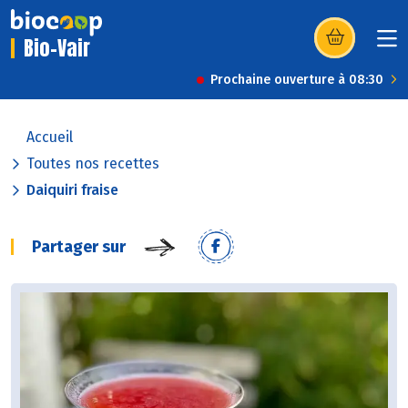
Bio-Vair
(s’ouvre dans u
Prochaine ouverture à 08:30
Accueil
Toutes nos recettes
Daiquiri fraise
Partager sur