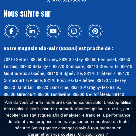
Nous suivre sur
Votre magasin Bio-Vair (88800) est proche de :
70210 Selles, 88260 Darney, 88260 Esley, 88260 Hennezel, 88260
Lerrain, 88260 Relanges, 88270 Dompaire, 88410 Bleurville, 88410
Monthureux s/Saône, 88140 Bulgnéville, 88170 Châtenois, 88170
Gironcourt s/Vraine, 88170 Rouvres-la-Chétive, 88170 Vicherey,
88320 Damblain, 88320 Lamarche, 88320 Martigny-les-Bains,
88500 Mirecourt, 88300 Landaville, 88300 Neufchâteau, 88140
Contrexéville, 88500 Estrennes, 88800 Monthureux-le-Sec, 88800
Afin de vous offrir la meilleure expérience possible, Biocoop utilise
Remoncourt, 88800 Valleroy-le-Sec, 88800 Vittel
des cookies : pour assurer une performance optimale du site, pour
récolter des statistiques afin d'analyser le trafic et la performance
du site et vous proposer une navigation personnalisée en toute
sécurité. Vous pouvez changer d'avis à tout moment en
Biocoop.fr
Le réseau Biocoop
paramétrant vos cookies. OK pour vous ?