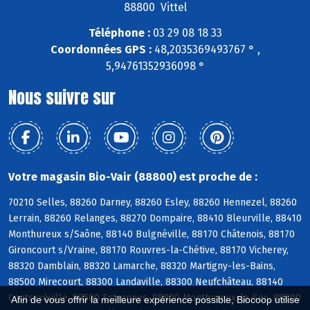
88800 Vittel
Téléphone :
03 29 08 18 33
Coordonnées GPS :
48,2035369493767 ° ,
5,94761352936098 °
Nous suivre sur
Votre magasin Bio-Vair (88800) est proche de :
70210 Selles, 88260 Darney, 88260 Esley, 88260 Hennezel, 88260
Lerrain, 88260 Relanges, 88270 Dompaire, 88410 Bleurville, 88410
Monthureux s/Saône, 88140 Bulgnéville, 88170 Châtenois, 88170
Gironcourt s/Vraine, 88170 Rouvres-la-Chétive, 88170 Vicherey,
88320 Damblain, 88320 Lamarche, 88320 Martigny-les-Bains,
88500 Mirecourt, 88300 Landaville, 88300 Neufchâteau, 88140
Contrexéville, 88500 Estrennes, 88800 Monthureux-le-Sec, 88800
Afin de vous offrir la meilleure expérience possible, Biocoop utilise