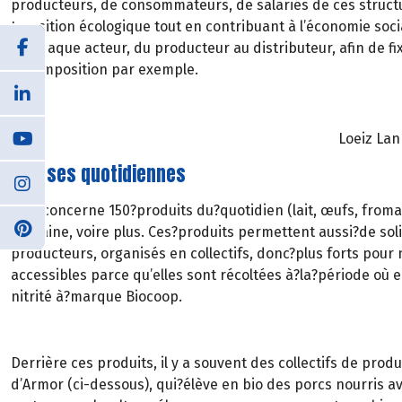
producteurs, de consommateurs, de salariés de ces structur
transition écologique tout en contribuant à l’économie socia
de chaque acteur, du producteur au distributeur, afin de 
la composition par exemple.
Loeiz La
Courses quotidiennes
Cela concerne 150?produits du?quotidien (lait, œufs, froma
centaine, voire plus. Ces?produits permettent aussi?de sol
producteurs, organisés en collectifs, donc?plus forts pour
accessibles parce qu’elles sont récoltées à?la?période où el
nitrité à?marque Biocoop.
Derrière ces produits, il y a souvent des collectifs de p
d’Armor (ci-dessous), qui?élève en bio des porcs nourris ave