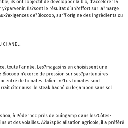
 ils ont l’objectif de développer la bio, d’accélérer la
 y?parvenir. Ils?sont le résultat d’un?effort sur la?marge
ux?exigences de?Biocoop, sur?l’origine des ingrédients ou
U CHANEL.
 ce, toute l’année. Les?magasins en choisissent une
ue Biocoop n’exerce de pression sur ses?partenaires
oncentré de tomates italien. «?Les tomates sont
urrait citer aussi le steak haché ou le?jambon sans sel
nneshoa, à Pédernec près de Guingamp dans les?Côtes-
 et des volailles. À?la?spécialisation agricole, il a préféré