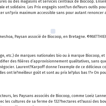
es ou des magasins et services centraux de Biocoop. Ensemble,
le et solidaire. Les Prix engagés sont?un de?leurs outils pour
fixer un?prix maximum accessible sans pour autant renoncer a
nneshoa, Paysan associé de Biocoop, en Bretagne. ©MATTHIE
ge, etc.) de marques nationales bio ou à marque Biocoop, et
idifier des filières d’approvisionnement qualitatives, sans q
 négocier. Laurent?Karpoff donne l’exemple de ce délicieux c
les ont le?meilleur goût et sont au prix le?plus bas !?» On po
roducteurs, les Paysans associés de Biocoop, comme Loeiz La
c les cultures de sa ferme de 132?hectares et?aussi des bovins