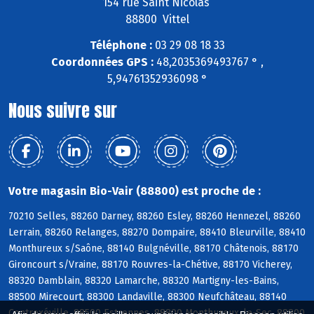
154 rue Saint Nicolas
88800 Vittel
Téléphone :
03 29 08 18 33
Coordonnées GPS :
48,2035369493767 ° ,
5,94761352936098 °
Nous suivre sur
Votre magasin Bio-Vair (88800) est proche de :
70210 Selles, 88260 Darney, 88260 Esley, 88260 Hennezel, 88260
Lerrain, 88260 Relanges, 88270 Dompaire, 88410 Bleurville, 88410
Monthureux s/Saône, 88140 Bulgnéville, 88170 Châtenois, 88170
Gironcourt s/Vraine, 88170 Rouvres-la-Chétive, 88170 Vicherey,
88320 Damblain, 88320 Lamarche, 88320 Martigny-les-Bains,
88500 Mirecourt, 88300 Landaville, 88300 Neufchâteau, 88140
Contrexéville, 88500 Estrennes, 88800 Monthureux-le-Sec, 88800