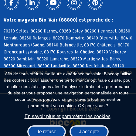
Votre magasin Bio-Vair (88800) est proche de :
70210 Selles, 88260 Darney, 88260 Esley, 88260 Hennezel, 88260
Lerrain, 88260 Relanges, 88270 Dompaire, 88410 Bleurville, 88410
Monthureux s/Saône, 88140 Bulgnéville, 88170 Châtenois, 88170
Gironcourt s/Vraine, 88170 Rouvres-la-Chétive, 88170 Vicherey,
88320 Damblain, 88320 Lamarche, 88320 Martigny-les-Bains,
88500 Mirecourt, 88300 Landaville, 88300 Neufchâteau, 88140
Contrexéville, 88500 Estrennes, 88800 Monthureux-le-Sec, 88800
Afin de vous offrir la meilleure expérience possible, Biocoop utilise
Remoncourt, 88800 Valleroy-le-Sec, 88800 Vittel
des cookies : pour assurer une performance optimale du site, pour
récolter des statistiques afin d'analyser le trafic et la performance
du site et vous proposer une navigation personnalisée en toute
sécurité. Vous pouvez changer d'avis à tout moment en
Biocoop.fr
Le réseau Biocoop
paramétrant vos cookies. OK pour vous ?
Copyright Biocoop 2026
En savoir plus et paramétrer les cookies
Je refuse
J'accepte