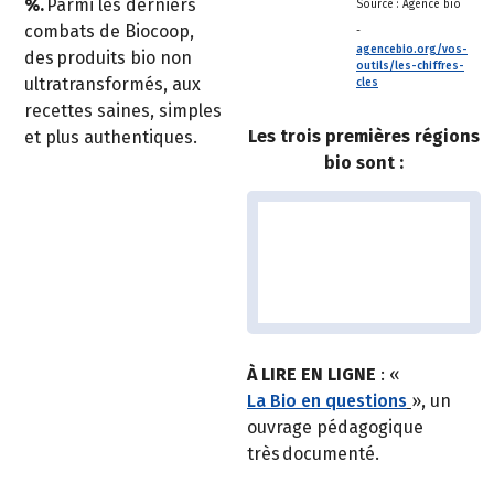
%.
Parmi les derniers
Source : Agence bio
combats de Biocoop,
-
agencebio.org/vos-
des produits bio non
outils/les-chiffres-
ultratransformés, aux
cles
recettes saines, simples
Les trois premières régions
et plus authentiques.
bio sont :
À LIRE EN LIGNE
: «
La Bio en questions
», un
ouvrage pédagogique
très documenté.