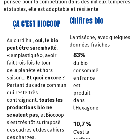
pensée pour la compétition dans des milieux tempérés
et stables, elle est adaptable et résiliente.
Chiffres bio
ÇA C'EST BIOCOOP
L’antisèche, avec quelques
Aujourd’hui,
oui, le bio
données fraîches
peut être suremballé
,
83%
« emplastiqué », avoir
fait trois fois le tour
du bio
de la planète et hors
consommé
saison…
Et quoi encore
?
en France
Partant du cadre commun
est
qui reste très
produit
contraignant,
toutes les
dans
productions bio ne
l’Hexagone
se valent pas
, et Biocoop
s’est très tôt surimposé
10,7 %
des cadres et des cahiers
C’est la
des charges.