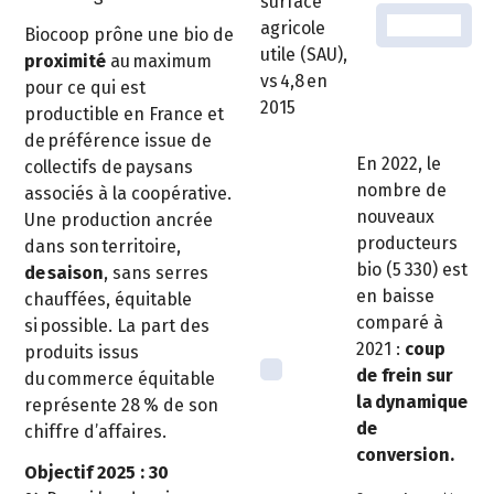
surface
agricole
Biocoop prône une bio de
utile (SAU),
proximité
au maximum
vs 4,8 en
pour ce qui est
2015
productible en France et
de préférence issue de
En 2022, le
collectifs de paysans
nombre de
associés à la coopérative.
nouveaux
Une production ancrée
producteurs
dans son territoire,
bio (5 330) est
de saison
, sans serres
en baisse
chauffées, équitable
comparé à
si possible. La part des
2021 :
coup
produits issus
de frein sur
du commerce équitable
la dynamique
représente 28 % de son
de
chiffre d’affaires.
conversion.
Objectif 2025 : 30